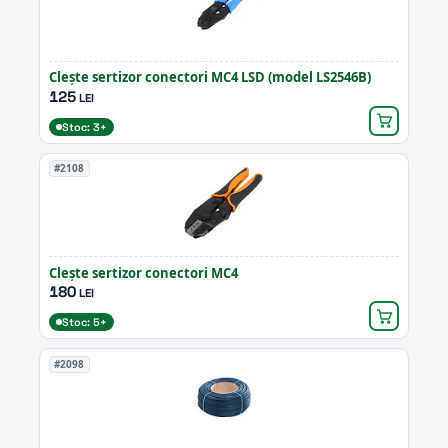
Clește sertizor conectori MC4 LSD (model LS2546B)
125
LEI
Stoc: 3+
#2108
Clește sertizor conectori MC4
180
LEI
Stoc: 5+
#2098