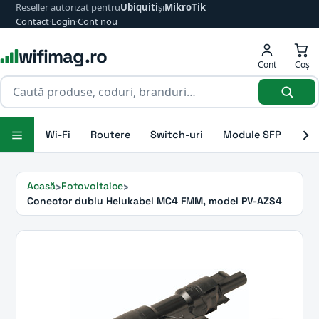
Reseller autorizat pentru
Ubiquiti
și
MikroTik
Contact
·
Login
·
Cont nou
wifimag.ro
Cont
Coș
Wi-Fi
Routere
Switch-uri
Module SFP
Ant
Acasă
Fotovoltaice
Conector dublu Helukabel MC4 FMM, model PV-AZS4