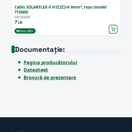
Cablu SOLARFLEX-X H1Z2Z2-K 6mm², roșu (model
713569)
Helukabel
7
LEI
Stoc: 50+
Documentație:
Pagina producătorului
Datasheet
Broșură de prezentare