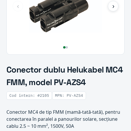
‹
›
Conector dublu Helukabel MC4
FMM, model PV-AZS4
Cod intern: #2105
MPN: PV-AZS4
Conector MC4 de tip FMM (mamă-tată-tată), pentru
conectarea în paralel a panourilor solare, secțiune
cablu 2.5 ~ 10 mm², 1500V, 50A