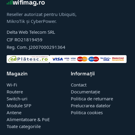
wifimag.ro
Reseller autorizat pentru Ubiquiti,
MikroTik și CyberPower.
Delta Web Telecom SRL
CIF RO21819459
Reg. Com. J2007000291364
Magazin
Informații
Wi-Fi
Contact
Routere
Documentație
Switch-uri
Politica de returnare
Module SFP
Prelucrarea datelor
Antene
Politica cookies
Alimentatoare & PoE
Toate categoriile