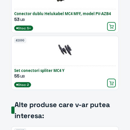
Conector dublu Helukabel MC4 MFF, model PV-AZB4
53
LEI
Stoc: 5+
#2090
Set conectori spliter MC4 Y
55
LEI
Stoc: 2
Alte produse care v-ar putea
interesa: