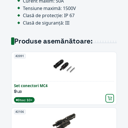
Curent maxim: 50A
Tensiune maximă: 1500V
Clasă de protecție: IP 67
Clasă de siguranță: III
Produse asemănătoare:
#2091
Set conectori MC4
9
LEI
Stoc: 10+
#2106