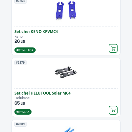
#2263
Set chei KENO KPVMC4
Keno
26
LEI
Stoc: 10+
#2179
Set chei HELUTOOL Solar MC4
Helukabel
65
LEI
Stoc: 3
#2089