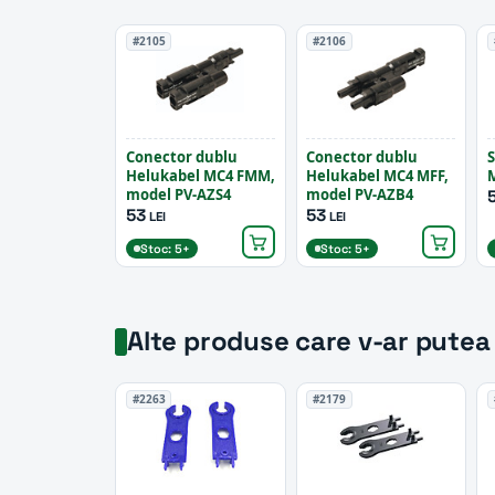
#2105
#2106
Conector dublu
Conector dublu
S
Helukabel MC4 FMM,
Helukabel MC4 MFF,
model PV-AZS4
model PV-AZB4
53
53
LEI
LEI
Stoc: 5+
Stoc: 5+
Alte produse care v-ar putea 
#2263
#2179