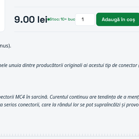
9.00 lei
Adaugă în coș
Stoc: 10+ buc
nus).
le unuia dintre producătorii originali ai acestui tip de conector
ctorii MC4 în sarcină. Curentul continuu are tendința de a menți
a serios conectorii, care la rândul lor se pot supraîncălzi și provo