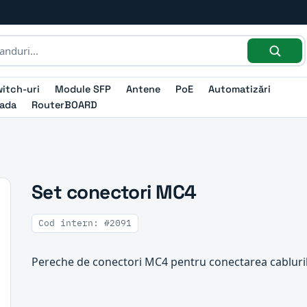
itch-uri
Module SFP
Antene
PoE
Automatizări
ada
RouterBOARD
Set conectori MC4
Cod intern: #2091
Pereche de conectori MC4 pentru conectarea cablurilo