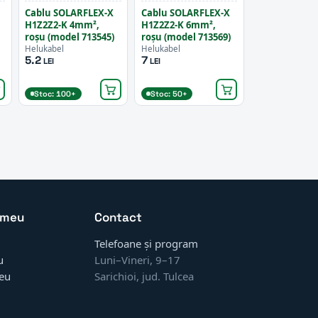
Cablu SOLARFLEX-X
Cablu SOLARFLEX-X
H1Z2Z2-K 4mm²,
H1Z2Z2-K 6mm²,
roșu (model 713545)
roșu (model 713569)
Helukabel
Helukabel
5.2
7
LEI
LEI
Stoc: 100+
Stoc: 50+
 meu
Contact
Telefoane și program
u
Luni–Vineri, 9–17
eu
Sarichioi, jud. Tulcea