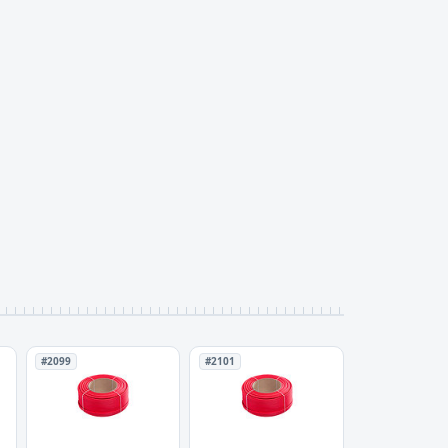
#2099
#2101