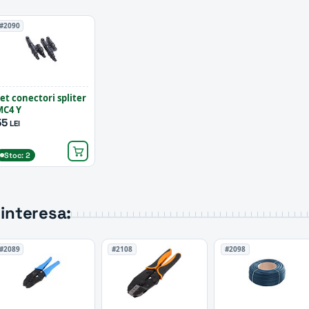
#2090
et conectori spliter
MC4 Y
55
LEI
Stoc: 2
interesa:
#2089
#2108
#2098