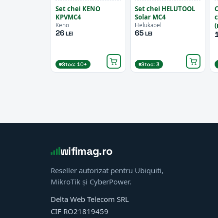
Set chei KENO
Set chei HELUTOOL
C
KPVMC4
Solar MC4
c
(
Keno
Helukabel
26
65
LEI
LEI
Stoc: 10+
Stoc: 3
wifimag.ro
Reseller autorizat pentru Ubiquiti,
MikroTik și CyberPower.
Delta Web Telecom SRL
CIF RO21819459