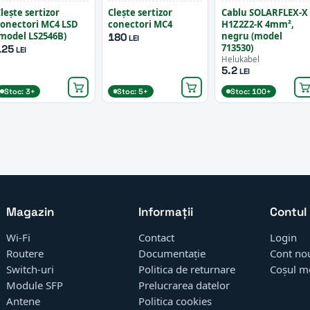
lește sertizor
Clește sertizor
Cablu SOLARFLEX-X
onectori MC4 LSD
conectori MC4
H1Z2Z2-K 4mm²,
model LS2546B)
negru (model
180
LEI
713530)
125
LEI
Helukabel
5.2
LEI
Stoc: 3+
Stoc: 5+
Stoc: 100+
Magazin
Informații
Contul
Wi-Fi
Contact
Login
Routere
Documentație
Cont no
Switch-uri
Politica de returnare
Coșul m
Module SFP
Prelucrarea datelor
Antene
Politica cookies