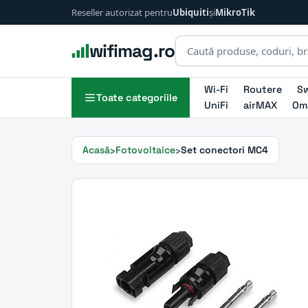
Reseller autorizat pentru
Ubiquiti
și
MikroTik
wifimag.ro
Wi-Fi
Routere
Sw
Toate categoriile
UniFi
airMAX
Om
Acasă
Fotovoltaice
Set conectori MC4