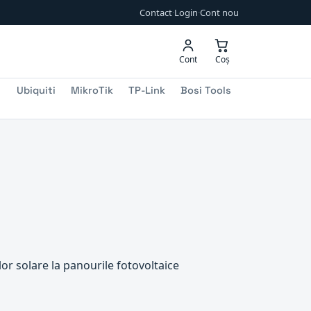
Contact
·
Login
·
Cont nou
Cont
Coș
Ubiquiti
MikroTik
TP-Link
Bosi Tools
r solare la panourile fotovoltaice