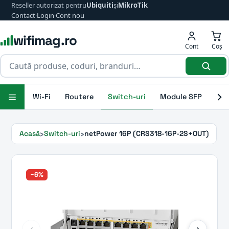
Reseller autorizat pentru
Ubiquiti
și
MikroTik
Contact
·
Login
·
Cont nou
wifimag.ro
Cont
Coș
Wi-Fi
Routere
Switch-uri
Module SFP
Ant
Acasă
Switch-uri
netPower 16P (CRS318-16P-2S+OUT)
−6%
‹
›