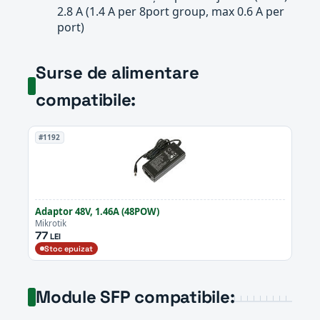
2.8 A (1.4 A per 8port group, max 0.6 A per
port)
Surse de alimentare
compatibile:
#1192
Adaptor 48V, 1.46A (48POW)
Mikrotik
77
LEI
Stoc epuizat
Module SFP compatibile: