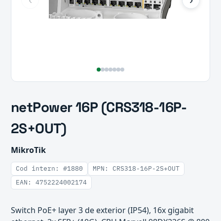
netPower 16P (CRS318-16P-
2S+OUT)
MikroTik
Cod intern: #1880
MPN: CRS318-16P-2S+OUT
EAN: 4752224002174
Switch PoE+ layer 3 de exterior (IP54), 16x gigabit