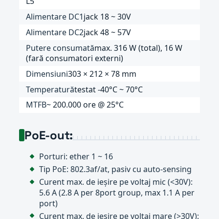
L5
Alimentare DC1
jack 18 ~ 30V
Alimentare DC2
jack 48 ~ 57V
Putere consumată
max. 316 W (total), 16 W
(fară consumatori externi)
Dimensiuni
303 × 212 × 78 mm
Temperatură
testat -40°C ~ 70°C
MTFB
~ 200.000 ore @ 25°C
PoE-out:
Porturi: ether 1 ~ 16
Tip PoE: 802.3af/at, pasiv cu auto-sensing
Curent max. de ieșire pe voltaj mic (<30V):
5.6 A (2.8 A per 8port group, max 1.1 A per
port)
Curent max. de ieșire pe voltaj mare (>30V):