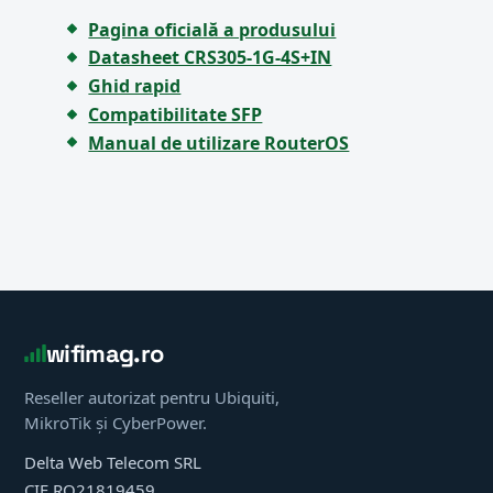
Pagina oficială a produsului
Datasheet CRS305-1G-4S+IN
Ghid rapid
Compatibilitate SFP
Manual de utilizare RouterOS
wifimag.ro
Reseller autorizat pentru Ubiquiti,
MikroTik și CyberPower.
Delta Web Telecom SRL
CIF RO21819459