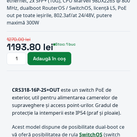
ethernet, 2x SFP+ (10G), CPU Marvell 98DX226S @ 800
MHz, dualboot RouterOS / SwitchOS, licență L5, PoE
out pe toate ieșirile, 802.3af/at 24/48V, putere
maximă 300W
1270.00 lei
1193.80 lei
Stoc: 1 buc
Adaugă în coș
CRS318-16P-2S+OUT
este un switch PoE de
exterior, util pentru alimentarea camerelor de
supraveghere și access point-urilor. Gradul de
protecție la intemperii este IP54 (praf și ploaie).
Acest model dispune de posibilitate dual-boot ce
vă oferă posibilitatea de rula
SwitchOS
(switch