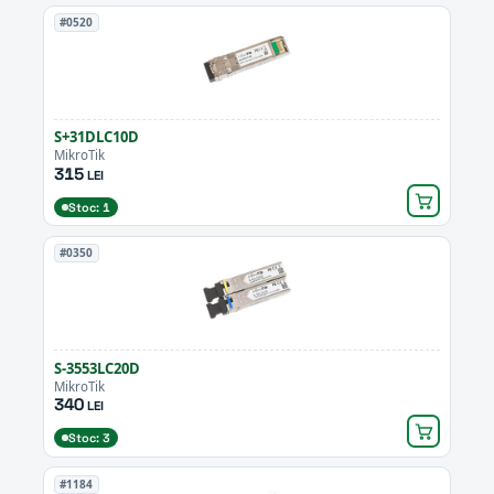
#0520
S+31DLC10D
MikroTik
315
LEI
Stoc: 1
#0350
S-3553LC20D
MikroTik
340
LEI
Stoc: 3
#1184