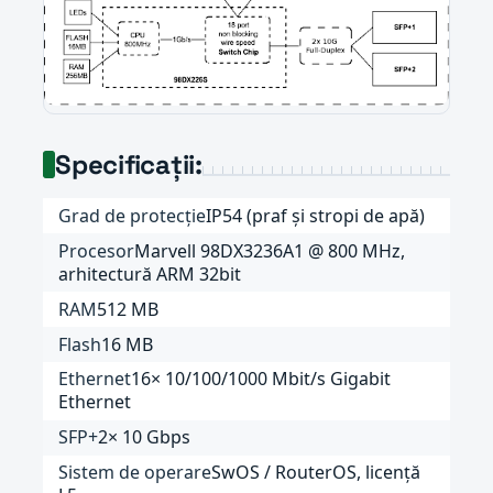
Specificații:
Grad de protecție
IP54 (praf și stropi de apă)
Procesor
Marvell 98DX3236A1 @ 800 MHz,
arhitectură ARM 32bit
RAM
512 MB
Flash
16 MB
Ethernet
16× 10/100/1000 Mbit/s Gigabit
Ethernet
SFP+
2× 10 Gbps
Sistem de operare
SwOS / RouterOS, licență