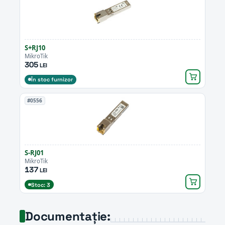
S+RJ10
MikroTik
305
LEI
În stoc furnizor
#0556
S-RJ01
MikroTik
137
LEI
Stoc: 3
Documentație: