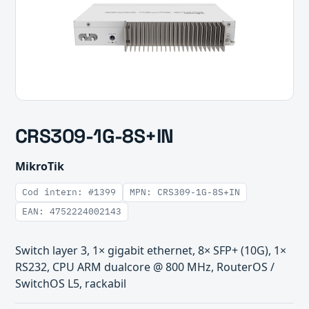
CRS309-1G-8S+IN
MikroTik
Cod intern: #1399
MPN: CRS309-1G-8S+IN
EAN: 4752224002143
Switch layer 3, 1× gigabit ethernet, 8× SFP+ (10G), 1×
RS232, CPU ARM dualcore @ 800 MHz, RouterOS /
SwitchOS L5, rackabil