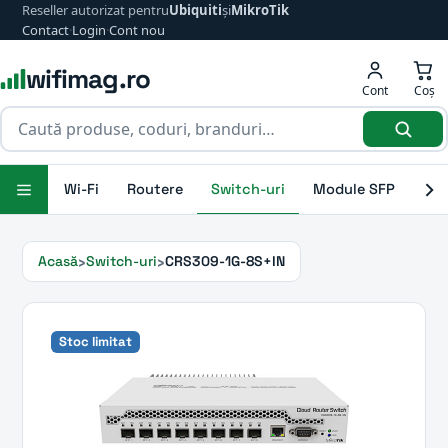
Reseller autorizat pentru
Ubiquiti
și
MikroTik
Contact
·
Login
·
Cont nou
wifimag.ro
Cont
Coș
Wi-Fi
Routere
Switch-uri
Module SFP
Ant
Acasă
Switch-uri
CRS309-1G-8S+IN
Stoc limitat