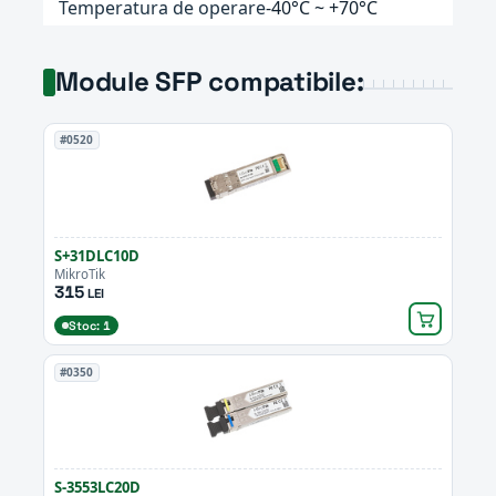
Temperatura de operare
-40°C ~ +70°C
Module SFP compatibile:
#0520
S+31DLC10D
MikroTik
315
LEI
Stoc: 1
#0350
S-3553LC20D