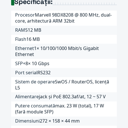
Specificații:
Procesor
Marvell 98DX8208 @ 800 MHz, dual-
core, arhitectură ARM 32bit
RAM
512 MB
Flash
16 MB
Ethernet
1× 10/100/1000 Mbit/s Gigabit
Ethernet
SFP+
8× 10 Gbps
Port serial
RS232
Sistem de operare
SwOS / RouterOS, licență
L5
Alimentare
jack și PoE 802.3af/at, 12 ~ 57 V
Putere consumată
max. 23 W (total), 17 W
(fară module SFP)
Dimensiuni
272 × 158 × 44 mm