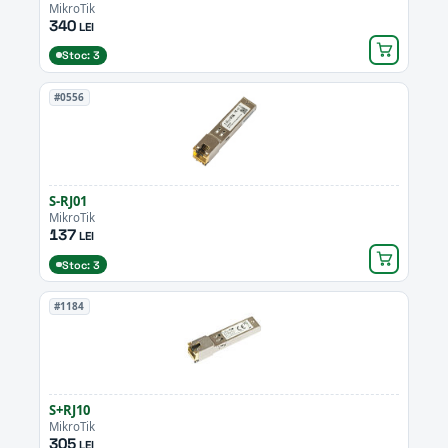
MikroTik
340
LEI
Stoc: 3
#0556
S-RJ01
MikroTik
137
LEI
Stoc: 3
#1184
S+RJ10
MikroTik
305
LEI