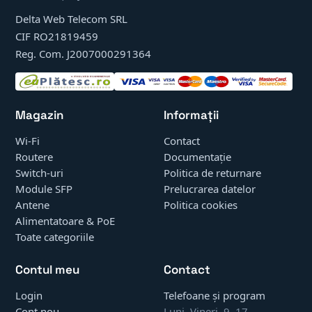
Delta Web Telecom SRL
CIF RO21819459
Reg. Com. J2007000291364
Magazin
Informații
Wi-Fi
Contact
Routere
Documentație
Switch-uri
Politica de returnare
Module SFP
Prelucrarea datelor
Antene
Politica cookies
Alimentatoare & PoE
Toate categoriile
Contul meu
Contact
Login
Telefoane și program
Cont nou
Luni–Vineri, 9–17