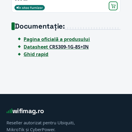
În stoc furnizor
Documentație:
Pagina oficială a produsului
Datasheet
CRS309-1G-8S+IN
Ghid rapid
wifimag.ro
Reseller autorizat pentru Ubiquiti,
MikroTik și CyberPower.