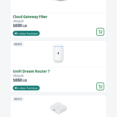
Cloud Gateway Fiber
Ubiquiti
1630
LEI
În stoc furnizor
#2452
UniFi Dream Router 7
Ubiquiti
1650
LEI
În stoc furnizor
#2412