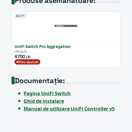
Produse asemănătoare:
#2271
UniFi Switch Pro Aggregation
Ubiquiti
4700
LEI
Stoc epuizat
Documentație:
Pagina UniFi Switch
Ghid de instalare
Manual de utilizare UniFi Controller v5