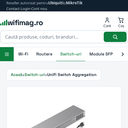
Reseller autorizat pentru
Ubiquiti
și
MikroTik
Contact
·
Login
·
Cont nou
wifimag.ro
Cont
Coș
Wi-Fi
Routere
Switch-uri
Module SFP
Ant
Acasă
Switch-uri
UniFi Switch Aggregation