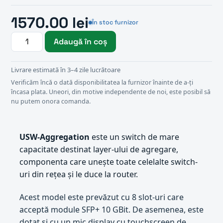
1570.00 lei
În stoc furnizor
Adaugă în coș
Livrare estimată în 3–4 zile lucrătoare
Verificăm încă o dată disponibilitatea la furnizor înainte de a-ți
încasa plata. Uneori, din motive independente de noi, este posibil să
nu putem onora comanda.
USW-Aggregation
este un switch de mare
capacitate destinat layer-ului de agregare,
componenta care unește toate celelalte switch-
uri din rețea și le duce la router.
Acest model este prevăzut cu 8 slot-uri care
acceptă module SFP+ 10 GBit. De asemenea, este
dotat și cu un mic display cu touchscreen de