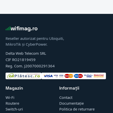
wifimag.ro
Reseller autorizat pentru Ubiquiti,
MikroTik și CyberPower.
Delta Web Telecom SRL
CIF RO21819459
Reg. Com. J2007000291364
Magazin
Informații
Wi-Fi
Contact
Routere
Documentație
Switch-uri
Politica de returnare