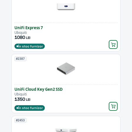
UniFi Express 7
Ubiquiti
1080
LEI
În stoc furnizor
#2387
UniFi Cloud Key Gen2 SSD
Ubiquiti
1350
LEI
În stoc furnizor
#2453