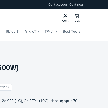
Contact
·
Login
·
Cont nou
Cont
Coș
Ubiquiti
MikroTik
TP-Link
Bosi Tools
-500W)
23132
2× SFP (1G), 2× SFP+ (10G), throughput 70