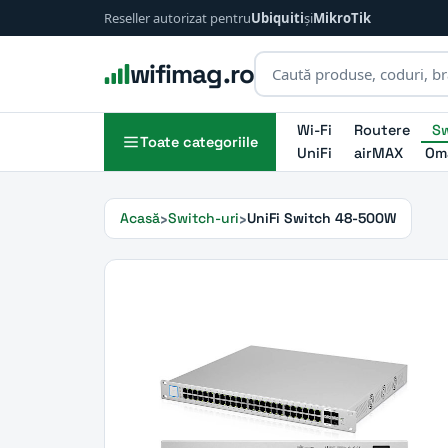
Reseller autorizat pentru
Ubiquiti
și
MikroTik
wifimag.ro
Wi-Fi
Routere
Sw
Toate categoriile
UniFi
airMAX
Om
Acasă
Switch-uri
UniFi Switch 48-500W