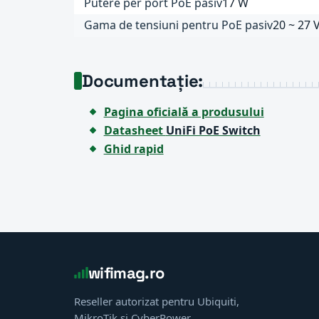
Putere per port PoE pasiv
17 W
Gama de tensiuni pentru PoE pasiv
20 ~ 27 
Documentație:
Pagina oficială a produsului
Datasheet
UniFi PoE Switch
Ghid rapid
wifimag.ro
Reseller autorizat pentru Ubiquiti,
MikroTik și CyberPower.