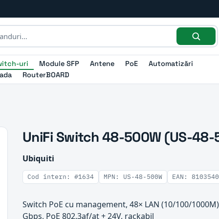
itch-uri
Module SFP
Antene
PoE
Automatizări
ada
RouterBOARD
UniFi Switch 48-500W (US-48
Ubiquiti
Cod intern: #1634
MPN: US-48-500W
EAN: 8103540
Switch PoE cu management, 48× LAN (10/100/1000M), 
Gbps, PoE 802.3af/at + 24V, rackabil