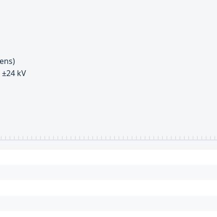
ens)
: ±24 kV