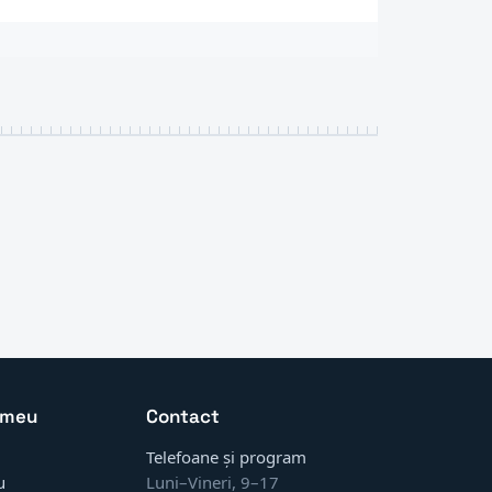
 meu
Contact
Telefoane și program
u
Luni–Vineri, 9–17