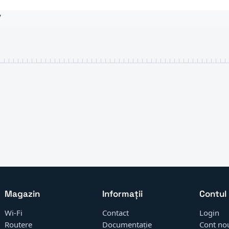
V
Magazin
Informații
Contul
Wi-Fi
Contact
Login
Routere
Documentație
Cont no