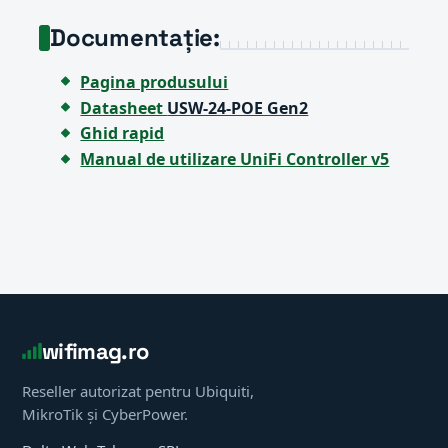
Documentație:
Pagina produsului
Datasheet
USW-24-POE Gen2
Ghid rapid
Manual de utilizare UniFi Controller v5
wifimag.ro
Reseller autorizat pentru Ubiquiti,
MikroTik și CyberPower.