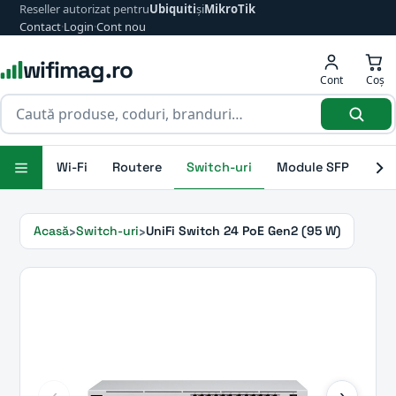
Reseller autorizat pentru
Ubiquiti
și
MikroTik
Contact
·
Login
·
Cont nou
wifimag.ro
Cont
Coș
Wi-Fi
Routere
Switch-uri
Module SFP
Ant
Acasă
Switch-uri
UniFi Switch 24 PoE Gen2 (95 W)
‹
›