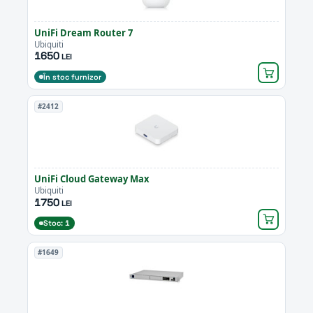
UniFi Dream Router 7
Ubiquiti
1650
LEI
În stoc furnizor
#2412
UniFi Cloud Gateway Max
Ubiquiti
1750
LEI
Stoc: 1
#1649