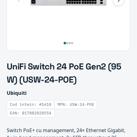
UniFi Switch 24 PoE Gen2 (95
W) (USW-24-POE)
Ubiquiti
Cod intern: #1610
MPN: USW-24-POE
EAN: 817882028554
Switch PoE+ cu management, 24× Ethernet Gigabit,