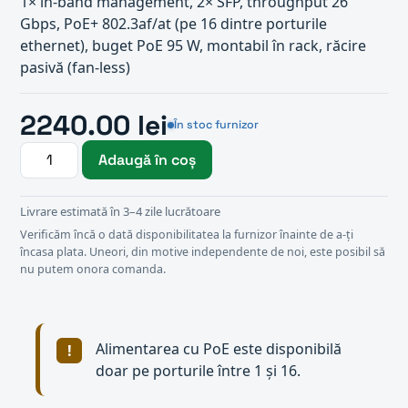
1× in-band management, 2× SFP, throughput 26
Gbps, PoE+ 802.3af/at (pe 16 dintre porturile
ethernet), buget PoE 95 W, montabil în rack, răcire
pasivă (fan-less)
2240.00 lei
În stoc furnizor
Adaugă în coș
Livrare estimată în 3–4 zile lucrătoare
Verificăm încă o dată disponibilitatea la furnizor înainte de a-ți
încasa plata. Uneori, din motive independente de noi, este posibil să
nu putem onora comanda.
Alimentarea cu PoE este disponibilă
doar pe porturile între 1 și 16.