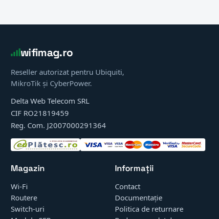
wifimag.ro
Reseller autorizat pentru Ubiquiti,
MikroTik și CyberPower.
Delta Web Telecom SRL
CIF RO21819459
Reg. Com. J2007000291364
Magazin
Informații
Wi-Fi
Contact
Routere
Documentație
Switch-uri
Politica de returnare