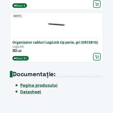
Stoc: 1
#2015
Organizator cabluri LogiLink tip perie, gri (ORCEB1G)
LogiLink
30
LEI
Stoc: 3+
Documentație:
Pagina produsului
Datasheet