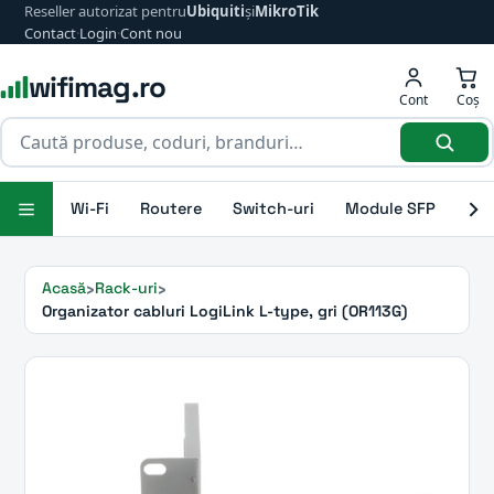
Reseller autorizat pentru
Ubiquiti
și
MikroTik
Contact
·
Login
·
Cont nou
wifimag.ro
Cont
Coș
Wi-Fi
Routere
Switch-uri
Module SFP
Ant
Acasă
Rack-uri
Organizator cabluri LogiLink L-type, gri (OR113G)