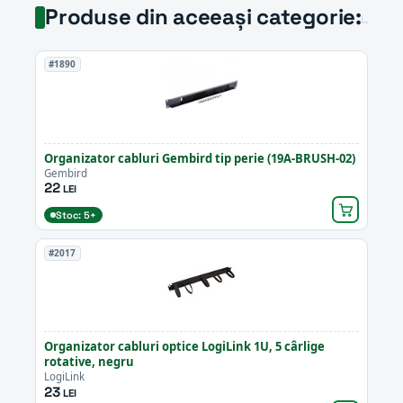
Produse din aceeași categorie:
#1890
Organizator cabluri Gembird tip perie (19A-BRUSH-02)
Gembird
22
LEI
Stoc: 5+
#2017
Organizator cabluri optice LogiLink 1U, 5 cârlige
rotative, negru
LogiLink
23
LEI