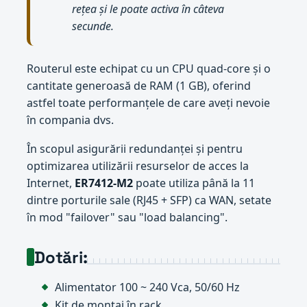
rețea și le poate activa în câteva
secunde.
Routerul este echipat cu un CPU quad-core și o
cantitate generoasă de RAM (1 GB), oferind
astfel toate performanțele de care aveți nevoie
în compania dvs.
În scopul asigurării redundanței și pentru
optimizarea utilizării resurselor de acces la
Internet,
ER7412-M2
poate utiliza până la 11
dintre porturile sale (RJ45 + SFP) ca WAN, setate
în mod "failover" sau "load balancing".
Dotări:
Alimentator 100 ~ 240 Vca, 50/60 Hz
Kit de montaj în rack