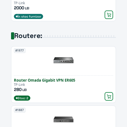
TP-Link
2000
LEI
În stoc furnizor
Routere:
#1977
Router Omada Gigabit VPN ER605
TP-Link
280
LEI
Stoc: 2
#1887