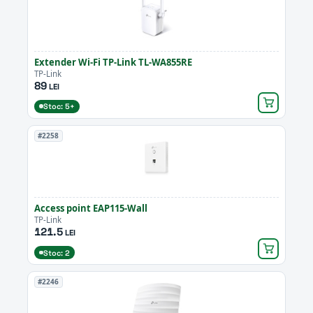
Extender Wi-Fi TP-Link TL-WA855RE
TP-Link
89
LEI
Stoc: 5+
#2258
Access point EAP115-Wall
TP-Link
121.5
LEI
Stoc: 2
#2246