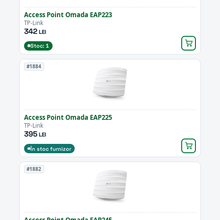
Access Point Omada EAP223
TP-Link
342
LEI
Stoc: 1
#1884
Access Point Omada EAP225
TP-Link
395
LEI
În stoc furnizor
#1882