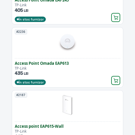
Access Point Omada EAP245
TP-Link
405
LEI
În stoc furnizor
#2236
Access Point Omada EAP613
TP-Link
435
LEI
În stoc furnizor
#2187
Access point EAP615-Wall
TP-Link