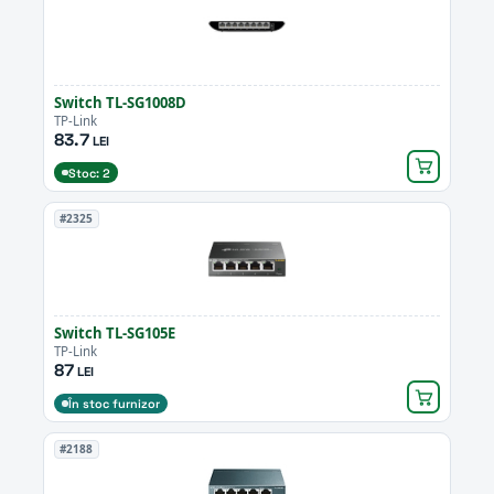
Switch TL-SG1008D
TP-Link
83.7
LEI
Stoc: 2
#2325
Switch TL-SG105E
TP-Link
87
LEI
În stoc furnizor
#2188