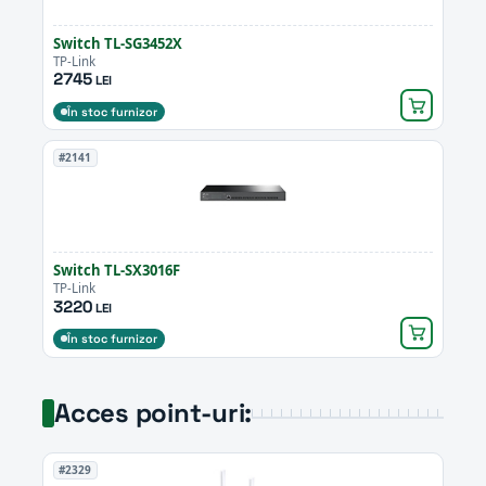
Switch TL-SG3452X
TP-Link
2745
LEI
În stoc furnizor
#2141
Switch TL-SX3016F
TP-Link
3220
LEI
În stoc furnizor
Acces point-uri:
#2329