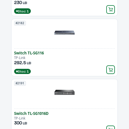
230
LEI
Stoc: 1
#2182
Switch TL-SG116
TP-Link
292.5
LEI
Stoc: 1
#2191
Switch TL-SG1016D
TP-Link
300
LEI