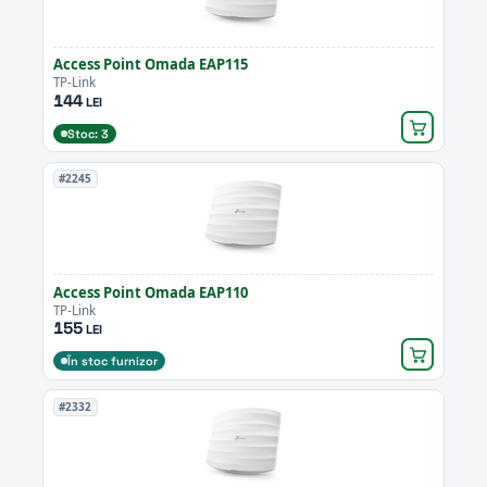
Access Point Omada EAP115
TP-Link
144
LEI
Stoc: 3
#2245
Access Point Omada EAP110
TP-Link
155
LEI
În stoc furnizor
#2332