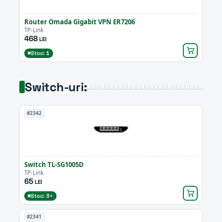
Router Omada Gigabit VPN ER7206
TP-Link
468
LEI
Stoc: 1
Switch-uri:
#2342
Switch TL-SG1005D
TP-Link
65
LEI
Stoc: 3+
#2341