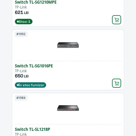
Switch TL-SG1210MPE
TP-Link
621
LEI
Stoc: 1
#1992
Switch TL-SG1016PE
TP-Link
650
LEI
În stoc furnizor
#1984
Switch TL-SL1218P
TP-Link