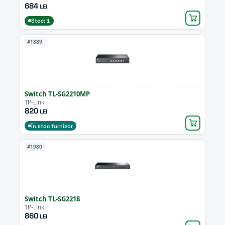
684
LEI
Stoc: 1
#1889
Switch TL-SG2210MP
TP-Link
820
LEI
În stoc furnizor
#1980
Switch TL-SG2218
TP-Link
860
LEI