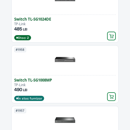
Switch TL-SG1024DE
TP-Link
485
LEI
Stoc: 2
#1958
Switch TL-SG1008MP
TP-Link
490
LEI
În stoc furnizor
#1957