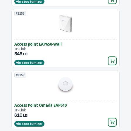
În stoc furnizor
#2253
Access point EAP650-Wall
TP-Link
545
LEI
În stoc furnizor
#2159
Access Point Omada EAP610
TP-Link
610
LEI
În stoc furnizor