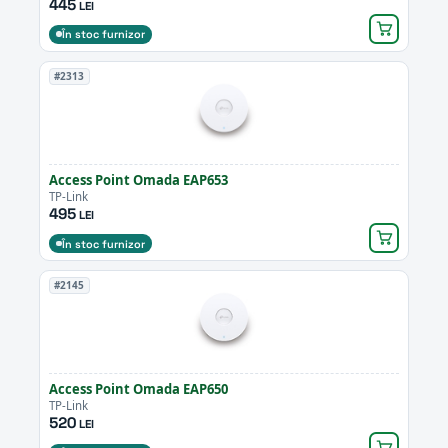
445
LEI
În stoc furnizor
#2313
Access Point Omada EAP653
TP-Link
495
LEI
În stoc furnizor
#2145
Access Point Omada EAP650
TP-Link
520
LEI