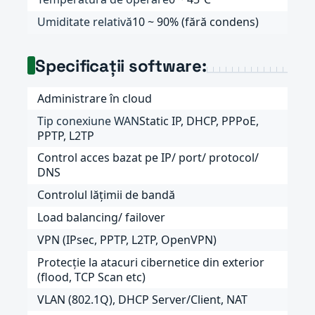
Umiditate relativă
10 ~ 90% (fără condens)
Specificații software:
Administrare în cloud
Tip conexiune WAN
Static IP, DHCP, PPPoE,
PPTP, L2TP
Control acces bazat pe IP/ port/ protocol/
DNS
Controlul lățimii de bandă
Load balancing/ failover
VPN (IPsec, PPTP, L2TP, OpenVPN)
Protecție la atacuri cibernetice din exterior
(flood, TCP Scan etc)
VLAN (802.1Q), DHCP Server/Client, NAT