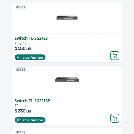
#1981
Switch TL-SG3428
TP-Link
1150
LEI
În stoc furnizor
#2314
Switch TL-SG2218P
TP-Link
1230
LEI
În stoc furnizor
#2155