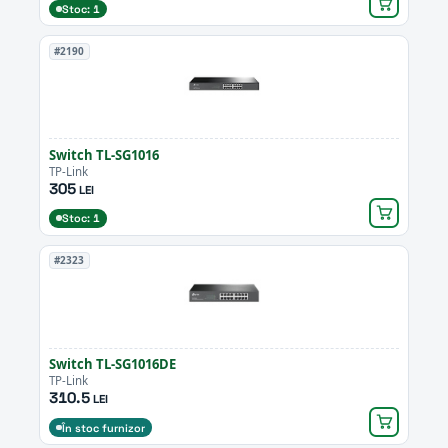
Stoc: 1
#2190
Switch TL-SG1016
TP-Link
305
LEI
Stoc: 1
#2323
Switch TL-SG1016DE
TP-Link
310.5
LEI
În stoc furnizor