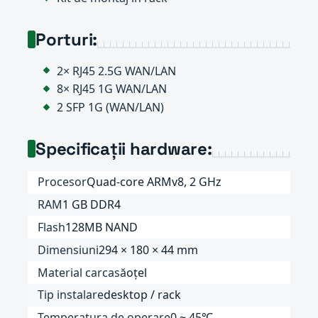
Porturi:
2× RJ45 2.5G WAN/LAN
8× RJ45 1G WAN/LAN
2 SFP 1G (WAN/LAN)
Specificații hardware:
Procesor
Quad-core ARMv8, 2 GHz
RAM
1 GB DDR4
Flash
128MB NAND
Dimensiuni
294 × 180 × 44 mm
Material carcasă
oțel
Tip instalare
desktop / rack
Temperatura de operare
0 ~ 45℃