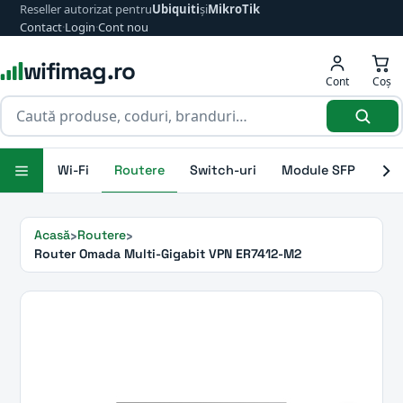
Reseller autorizat pentru
Ubiquiti
și
MikroTik
Contact
·
Login
·
Cont nou
wifimag.ro
Cont
Coș
Wi-Fi
Routere
Switch-uri
Module SFP
Ant
Acasă
Routere
Router Omada Multi-Gigabit VPN ER7412-M2