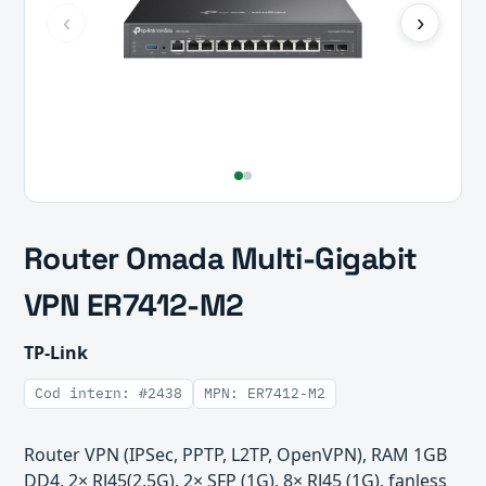
‹
›
Router Omada Multi-Gigabit
VPN ER7412-M2
TP-Link
Cod intern: #2438
MPN: ER7412-M2
Router VPN (IPSec, PPTP, L2TP, OpenVPN), RAM 1GB
DD4, 2× RJ45(2.5G), 2× SFP (1G), 8× RJ45 (1G), fanless