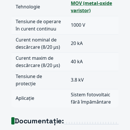
MOV (metal-oxide
Tehnologie
varistor)
Tensiune de operare
1000 V
în curent continuu
Curent nominal de
20 kA
descărcare (8/20 µs)
Curent maxim de
40 kA
descărcare (8/20 µs)
Tensiune de
3.8 kV
protecție
Sistem fotovoltaic
Aplicație
fără împământare
Documentație: