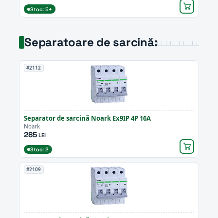
Stoc: 5+
Separatoare de sarcină:
#2112
Separator de sarcină Noark Ex9IP 4P 16A
Noark
285
LEI
Stoc: 2
#2109