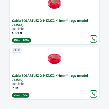
Cablu SOLARFLEX-X H1Z2Z2-K 4mm², roșu (model
713545)
Helukabel
5.2
LEI
Stoc: 100+
#2101
Cablu SOLARFLEX-X H1Z2Z2-K 6mm², roșu (model
713569)
Helukabel
7
LEI
Stoc: 50+