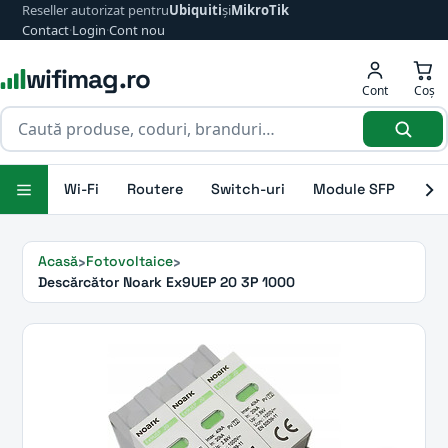
Reseller autorizat pentru
Ubiquiti
și
MikroTik
Contact
·
Login
·
Cont nou
wifimag.ro
Cont
Coș
Wi-Fi
Routere
Switch-uri
Module SFP
Ant
Acasă
Fotovoltaice
Descărcător Noark Ex9UEP 20 3P 1000