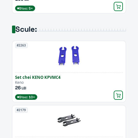
Stoc: 5+
Scule:
#2263
Set chei KENO KPVMC4
Keno
26
LEI
Stoc: 10+
#2179