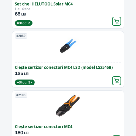
Set chei HELUTOOL Solar MC4
Helukabel
65
LEI
Stoc: 3
#2089
Clește sertizor conectori MC4 LSD (model LS2546B)
125
LEI
Stoc: 3+
#2108
Clește sertizor conectori MC4
180
LEI