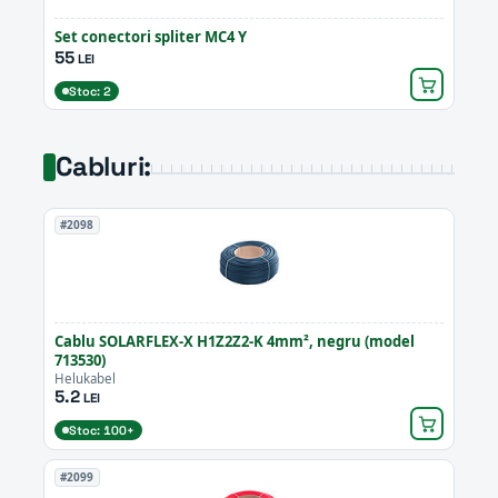
Set conectori spliter MC4 Y
55
LEI
Stoc: 2
Cabluri:
#2098
Cablu SOLARFLEX-X H1Z2Z2-K 4mm², negru (model
713530)
Helukabel
5.2
LEI
Stoc: 100+
#2099