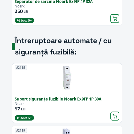
Separator de sarcină Noark Ex9IP 4P 32A
Noark
350
LEI
Stoc: 5+
Întreruptoare automate / cu
siguranță fuzibilă:
#2115
Suport siguranțe fuzibile Noark Ex9FP 1P 30A
Noark
17
LEI
Stoc: 5+
#2119