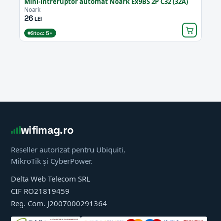
Mini-întreruptor automat Noark Ex9BS 2P C32 (32A)
Noark
26
LEI
Stoc: 5+
wifimag.ro
Reseller autorizat pentru Ubiquiti,
MikroTik și CyberPower.
Delta Web Telecom SRL
CIF RO21819459
Reg. Com. J2007000291364