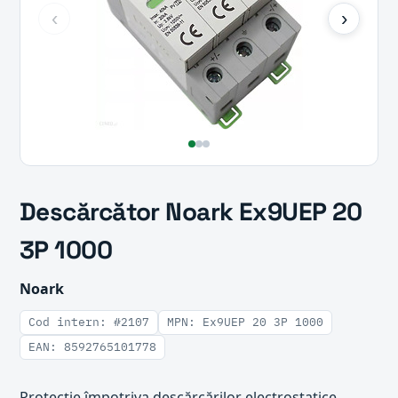
‹
›
Descărcător Noark Ex9UEP 20
3P 1000
Noark
Cod intern: #2107
MPN: Ex9UEP 20 3P 1000
EAN: 8592765101778
Protecție împotriva descărcărilor electrostatice