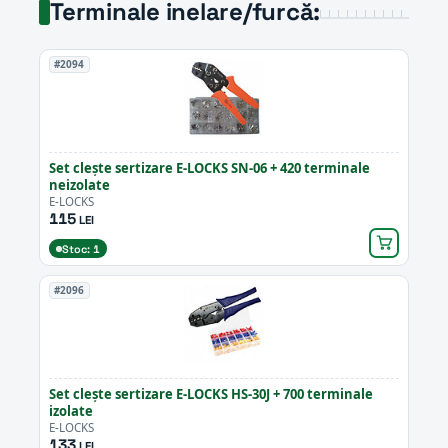
Terminale inelare/furcă:
#2094
Set clește sertizare E-LOCKS SN-06 + 420 terminale
neizolate
E-LOCKS
115
LEI
Stoc: 1
#2096
Set clește sertizare E-LOCKS HS-30J + 700 terminale
izolate
E-LOCKS
133
LEI