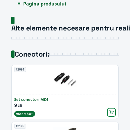
Pagina produsului
Alte elemente necesare pentru realiz
Conectori:
#2091
Set conectori MC4
9
LEI
Stoc: 10+
#2105