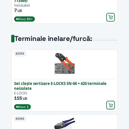
713569)
Helukabel
7
LEI
Stoc: 50+
Terminale inelare/furcă:
#2094
Set clește sertizare E-LOCKS SN-06 + 420 terminale
neizolate
E-LOCKS
115
LEI
Stoc: 1
#2096