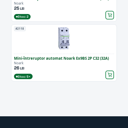
Noark
25
LEI
Stoc: 2
#2118
Mini-întreruptor automat Noark Ex9BS 2P C32 (32A)
Noark
26
LEI
Stoc: 5+