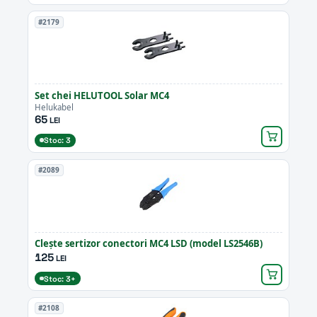
#2179
Set chei HELUTOOL Solar MC4
Helukabel
65
LEI
Stoc: 3
#2089
Clește sertizor conectori MC4 LSD (model LS2546B)
125
LEI
Stoc: 3+
#2108