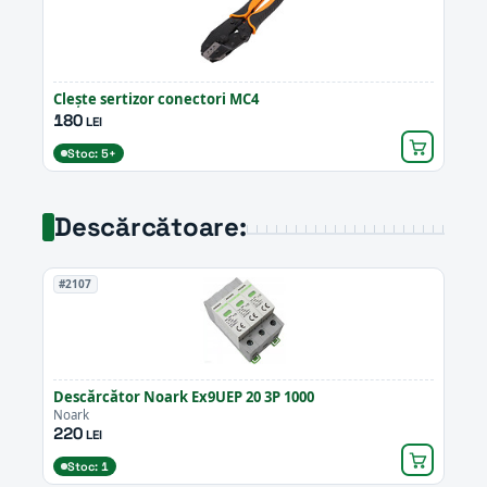
Clește sertizor conectori MC4
180
LEI
Stoc: 5+
Descărcătoare:
#2107
Descărcător Noark Ex9UEP 20 3P 1000
Noark
220
LEI
Stoc: 1