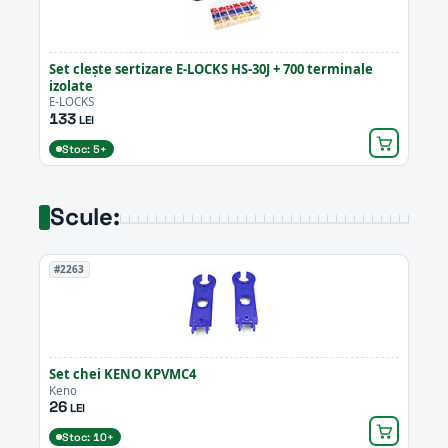
Set clește sertizare E-LOCKS HS-30J + 700 terminale
izolate
E-LOCKS
133
LEI
Stoc: 5+
Scule:
#2263
Set chei KENO KPVMC4
Keno
26
LEI
Stoc: 10+