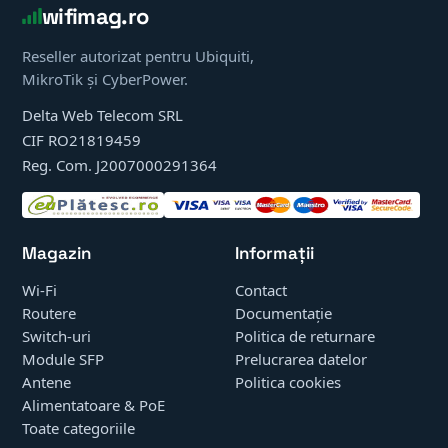
wifimag.ro
Reseller autorizat pentru Ubiquiti,
MikroTik și CyberPower.
Delta Web Telecom SRL
CIF RO21819459
Reg. Com. J2007000291364
Magazin
Informații
Wi-Fi
Contact
Routere
Documentație
Switch-uri
Politica de returnare
Module SFP
Prelucrarea datelor
Antene
Politica cookies
Alimentatoare & PoE
Toate categoriile