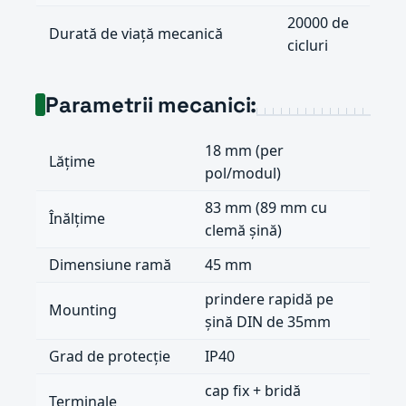
20000 de
Durată de viață mecanică
cicluri
Parametrii mecanici:
18 mm (per
Lățime
pol/modul)
83 mm (89 mm cu
Înălțime
clemă șină)
Dimensiune ramă
45 mm
prindere rapidă pe
Mounting
șină DIN de 35mm
Grad de protecție
IP40
cap fix + bridă
Terminale