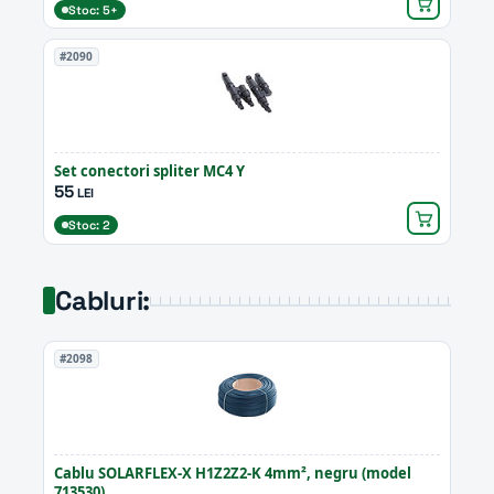
Stoc: 5+
#2090
Set conectori spliter MC4 Y
55
LEI
Stoc: 2
Cabluri:
#2098
Cablu SOLARFLEX-X H1Z2Z2-K 4mm², negru (model
713530)