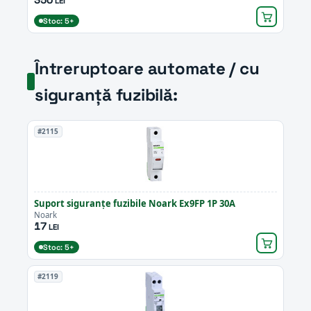
LEI
Stoc: 5+
Întreruptoare automate / cu
siguranță fuzibilă:
#2115
Suport siguranțe fuzibile Noark Ex9FP 1P 30A
Noark
17
LEI
Stoc: 5+
#2119