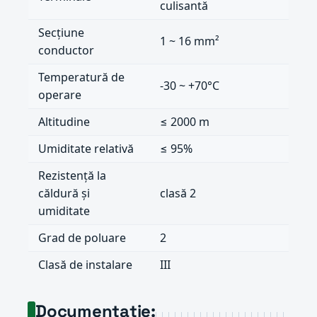
culisantă
Secțiune
1 ~ 16 mm²
conductor
Temperatură de
-30 ~ +70°C
operare
Altitudine
≤ 2000 m
Umiditate relativă
≤ 95%
Rezistență la
căldură și
clasă 2
umiditate
Grad de poluare
2
Clasă de instalare
III
Documentație: