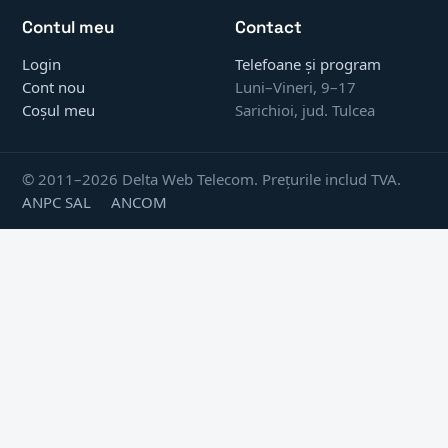
Contul meu
Contact
Login
Telefoane și program
Cont nou
Luni–Vineri, 9–17
Coșul meu
Sarichioi, jud. Tulcea
© 2011–2026 Delta Web Telecom. Prețurile includ TVA.
ANPC SAL
ANCOM