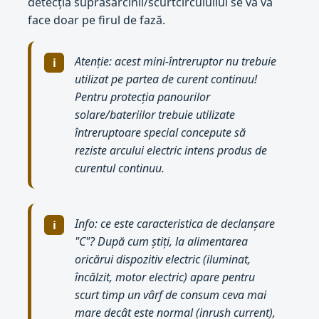
detecția suprasarcinii/scurtcirculuilui se va va
face doar pe firul de fază.
Atenție: acest mini-întreruptor nu trebuie
utilizat pe partea de curent continuu!
Pentru protecția panourilor
solare/bateriilor trebuie utilizate
întreruptoare special concepute să
reziste arcului electric intens produs de
curentul continuu.
Info: ce este caracteristica de declanșare
"C"? După cum știți, la alimentarea
oricărui dispozitiv electric (iluminat,
încălzit, motor electric) apare pentru
scurt timp un vârf de consum ceva mai
mare decât este normal (inrush current),