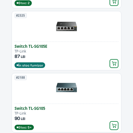
Stoc: 2
#2325
Switch TL-SG105E
TP-Link
87
LEI
În stoc furnizor
#2188
Switch TL-SG105
TP-Link
90
LEI
Stoc: 5+