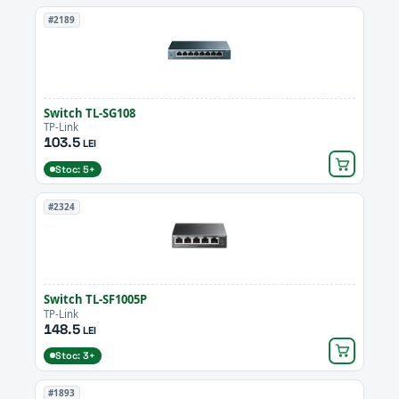
#2189
Switch TL-SG108
TP-Link
103.5
LEI
Stoc: 5+
#2324
Switch TL-SF1005P
TP-Link
148.5
LEI
Stoc: 3+
#1893