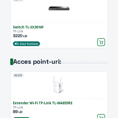
Switch TL-SX3016F
TP-Link
3220
LEI
În stoc furnizor
Acces point-uri:
#2329
Extender Wi-Fi TP-Link TL-WA855RE
TP-Link
89
LEI