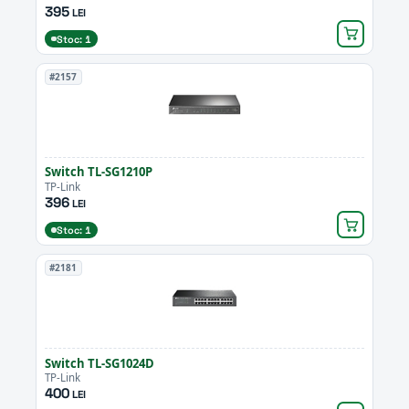
395
LEI
Stoc: 1
#2157
Switch TL-SG1210P
TP-Link
396
LEI
Stoc: 1
#2181
Switch TL-SG1024D
TP-Link
400
LEI