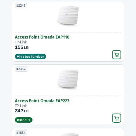
#2245
Access Point Omada EAP110
TP-Link
155
LEI
În stoc furnizor
#2332
Access Point Omada EAP223
TP-Link
342
LEI
Stoc: 1
#1884