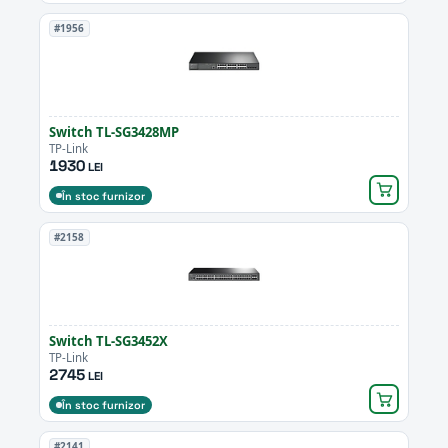
#1956
Switch TL-SG3428MP
TP-Link
1930
LEI
În stoc furnizor
#2158
Switch TL-SG3452X
TP-Link
2745
LEI
În stoc furnizor
#2141