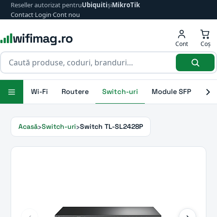
Reseller autorizat pentru
Ubiquiti
și
MikroTik
Contact
·
Login
·
Cont nou
wifimag.ro
Cont
Coș
Wi-Fi
Routere
Switch-uri
Module SFP
Ant
Acasă
Switch-uri
Switch TL-SL2428P
‹
›