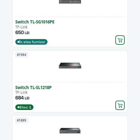
Switch TL-SG1016PE
TP-Link
650
LEI
În stoc furnizor
#1984
Switch TL-SL1218P
TP-Link
684
LEI
Stoc: 1
#1889