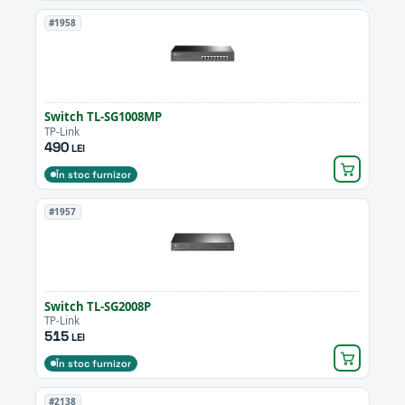
#1958
Switch TL-SG1008MP
TP-Link
490
LEI
În stoc furnizor
#1957
Switch TL-SG2008P
TP-Link
515
LEI
În stoc furnizor
#2138