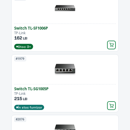
Switch TL-SF1006P
TP-Link
162
LEI
Stoc: 3+
#1979
Switch TL-SG1005P
TP-Link
215
LEI
În stoc furnizor
#2076