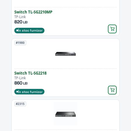
Switch TL-SG2210MP
TP-Link
820
LEI
În stoc furnizor
#1980
Switch TL-SG2218
TP-Link
860
LEI
În stoc furnizor
#2315