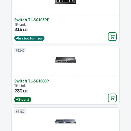
Switch TL-SG105PE
TP-Link
215
LEI
În stoc furnizor
#2340
Switch TL-SG1008P
TP-Link
230
LEI
Stoc: 1
#2182