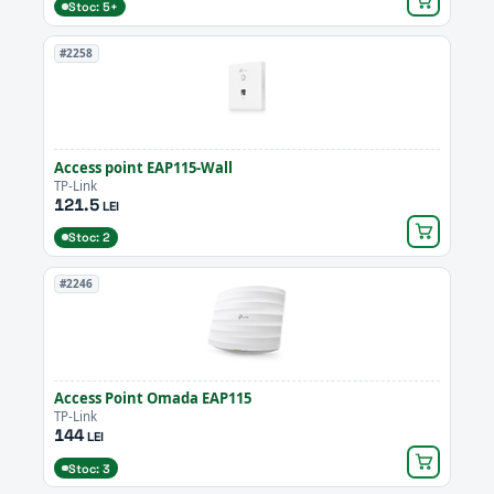
Stoc: 5+
#2258
Access point EAP115-Wall
TP-Link
121.5
LEI
Stoc: 2
#2246
Access Point Omada EAP115
TP-Link
144
LEI
Stoc: 3