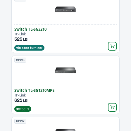
Switch TL-SG3210
TP-Link
525
LEI
În stoc furnizor
#1993
Switch TL-SG1210MPE
TP-Link
621
LEI
Stoc: 1
#1992