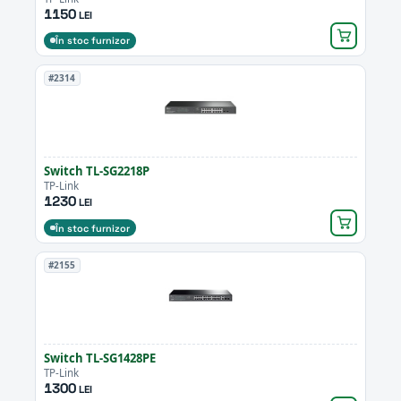
1150
LEI
În stoc furnizor
#2314
Switch TL-SG2218P
TP-Link
1230
LEI
În stoc furnizor
#2155
Switch TL-SG1428PE
TP-Link
1300
LEI