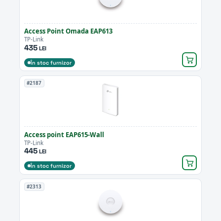
Access Point Omada EAP613
TP-Link
435
LEI
În stoc furnizor
#2187
Access point EAP615-Wall
TP-Link
445
LEI
În stoc furnizor
#2313